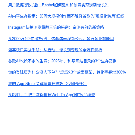
用户数据“消失”后，Babbel如何靠AI和创意实现逆势增长？
AI内容生存指南：如何大规模创作而不触碰谷歌的“规模化滥用”红线
Instagram快拍浏览量翻三倍的秘密：亲测有效的新策略
从2000万到2亿播放/周：这套病毒视频公式，各行各业都能用
领英快讯实战手册：从启动、增长到变现的全流程解析
谷歌AI也抢不走的生意：2025年，利基网站目录的3个生存案例
你的登陆页为什么没人下单？试试这3个故事框架，转化率暴增300%
我的 App Store 关键词增长技巧（少即是多）
从0到1，手把手教你搭建Web-To-App“印钞机”模型