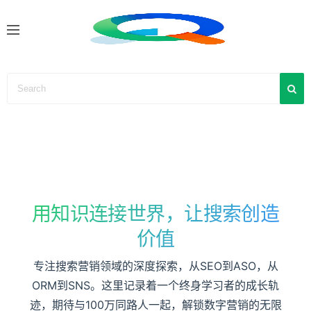
S
k
i
p
t
o
c
o
n
t
e
n
用知识连接世界，让搜索创造
t
价值
专注搜索营销领域的深度探索，从SEO到ASO，从
ORM到SNS。这里记录着一个终身学习者的成长轨
迹，期待与100万同路人一起，解锁数字营销的无限