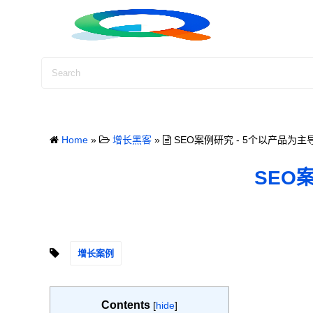
S
k
i
p
t
o
c
o
Home
»
增长黑客
»
SEO案例研究 - 5个以产品为主
n
t
SEO
e
n
t
增长案例
Contents
[
hide
]