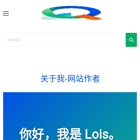
S
k
i
p
t
o
c
o
n
关于我-网站作者
t
e
n
t
你好，我是 Lois。