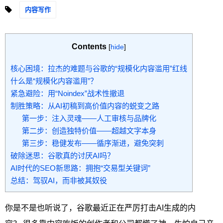
内容写作
Contents
[
hide
]
核心困境：拉杰的难题与谷歌的“规模化内容滥用”红线
什么是“规模化内容滥用”？
紧急避险：用“Noindex”战术性撤退
制胜策略：从AI初稿到高价值内容的蜕变之路
第一步：注入灵魂——人工审核与品牌化
第二步：创造独特价值——超越文字本身
第三步：稳健发布——循序渐进，避免突刺
破除迷思：谷歌真的讨厌AI吗？
AI时代的SEO新思路：拥抱“交易型关键词”
总结：驾驭AI，而非被其奴役
你是不是也听说了，谷歌最近正在严厉打击AI生成的内