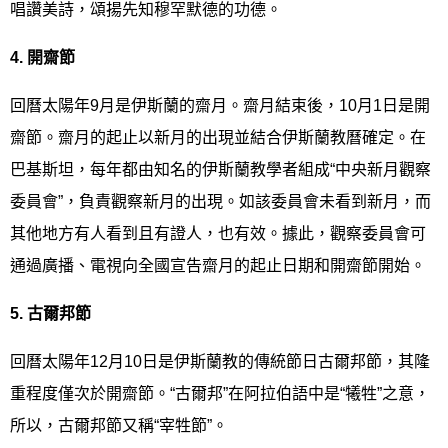
唱讚美詩，頌揚先知穆罕默德的功德。
4.
開齋節
回曆太陽年9月是伊斯蘭的齋月。齋月結束後，10月1日是開
齋節。齋月的起止以新月的出現並結合伊斯蘭教曆確定。在
巴基斯坦，每年都由知名的伊斯蘭教學者組成“中央新月觀察
委員會”，負責觀察新月的出現。如該委員會未看到新月，而
其他地方有人看到且有證人，也有效。據此，觀察委員會可
通過廣播、電視向全國宣告齋月的起止日期和開齋節開始。
5.
古爾邦節
回曆太陽年12月10日是伊斯蘭教的傳統節日古爾邦節，其隆
重程度僅次於開齋節。“古爾邦”在阿拉伯語中是“犧牲”之意，
所以，古爾邦節又稱“宰牲節”。