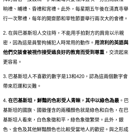
晌禮、晡禮、昏禮和宵禮。此外，每星期五午後在清真寺舉
行一次聚禮，每年的開齋節和宰牲節要舉行兩次大的會禮。
2. 在與巴基斯坦人交往時，不能用手拍對方的肩背以示親
密，因為這是員警拘捕犯人時常用的動作。
用流利的英語與
他們交談會被視作接受過良好的教育而受到尊重
，交流起來
更容易。
3. 巴基斯坦人不喜歡的數字是13和420，認為這兩個數字會
帶來厄運和災難。
4.
在巴基斯坦，鮮豔的色彩受人青睞，其中以綠色為最
。巴
基斯坦的國旗、國徽僅含的兩種顏色就是綠色和白色，在巴
基斯坦人看來，白色象徵和平，綠色象徵繁榮。此外，銀
色、金色及其他鮮豔顏色也比較受當地人的歡迎。與之形成