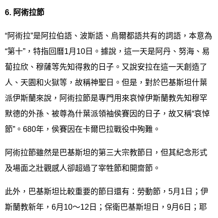
6.
阿術拉節
“阿術拉”是阿拉伯語、波斯語、烏爾都語共有的詞語，本意為
“第十”，特指回曆1月10日。據說，這一天是阿丹、努海、易
蔔拉欣、穆薩等先知得救的日子。又說安拉在這一天創造了
人、天園和火獄等，故稱神聖日。但是，對於巴基斯坦什葉
派伊斯蘭來說，阿術拉節是專門用來哀悼伊斯蘭教先知穆罕
默德的外孫、被尊為什葉派領袖侯賽因的日子，故又稱“哀悼
節”。680年，侯賽因在卡爾巴拉戰役中殉難。
阿術拉節雖然是巴基斯坦的第三大宗教節日，但其紀念形式
及場面之壯觀感人卻超過了宰牲節和開齋節。
此外，巴基斯坦比較重要的節日還有：勞動節，5月1日；伊
斯蘭教新年，6月10～12日；保衛巴基斯坦日，9月6日；耶