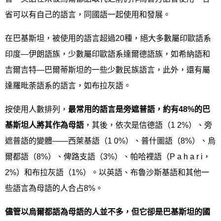
省可以有自己的語言，同國語一起使用和發展。
在巴基斯坦，被使用的語言超過20種，絕大多數屬印歐語系
印度—伊朗語族，少數屬印歐語系達爾德語族，如希納語和
吉爾吉特—巴爾蒂斯坦的一些少數民族語言，此外，還有屬
達羅毗荼語系的語言，如布拉灰語。
按使用人數排列，
最常用的語言是旁遮普語，約有
48%
的巴
基斯坦人將其作為母語
，其後，依次是信德語（1 2%）、旁
遮普語的變體——西萊基語（1 0%）、普什圖語（8%）、烏
爾都語（8%）、俾路支語（3%）、帕哈裡語（P a h a r i，
2%）和布拉灰語（1%）。以英語、布魯沙斯基語和其他一
些語言為母語的人合占8%。
儘管以烏爾都語為母語的人並不多，但它卻是巴基斯坦的國