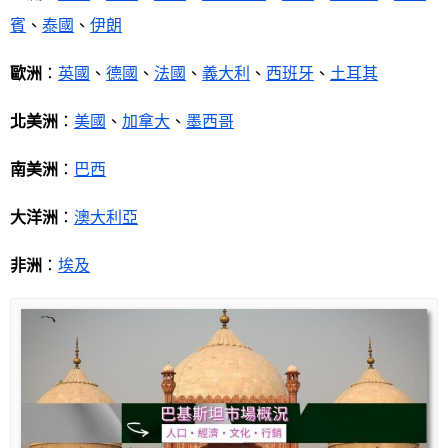
賓
、
泰國
、
伊朗
歐洲
：
英國
、
德國
、
法國
、
義大利
、
西班牙
、
土耳其
北美洲
：
美國
、
加拿大
、
墨西哥
南美洲
：
巴西
大洋洲
：
澳大利亞
非洲
：
埃及