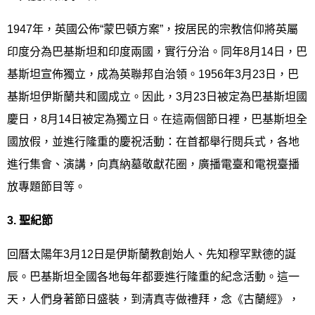
1947年，英國公佈“蒙巴頓方案”，按居民的宗教信仰將英屬
印度分為巴基斯坦和印度兩國，實行分治。同年8月14日，巴
基斯坦宣佈獨立，成為英聯邦自治領。1956年3月23日，巴
基斯坦伊斯蘭共和國成立。因此，3月23日被定為巴基斯坦國
慶日，8月14日被定為獨立日。在這兩個節日裡，巴基斯坦全
國放假，並進行隆重的慶祝活動：在首都舉行閱兵式，各地
進行集會、演講，向真納墓敬獻花圈，廣播電臺和電視臺播
放專題節目等。
3.
聖紀節
回曆太陽年3月12日是伊斯蘭教創始人、先知穆罕默德的誕
辰。巴基斯坦全國各地每年都要進行隆重的紀念活動。這一
天，人們身著節日盛裝，到清真寺做禮拜，念《古蘭經》，