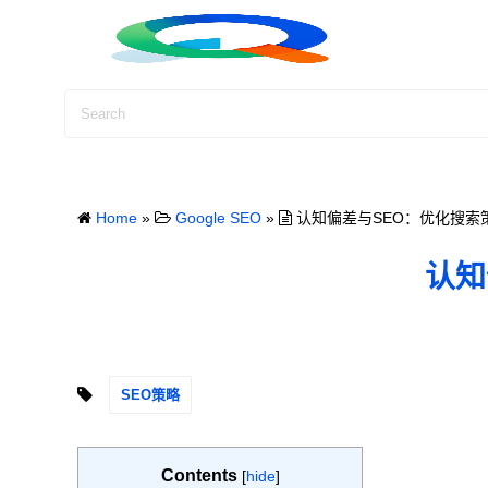
S
k
i
p
t
o
c
o
Home
»
Google SEO
»
认知偏差与SEO：优化搜索
n
t
认知
e
n
t
SEO策略
Contents
[
hide
]