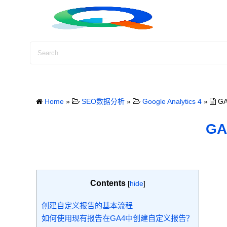
S
k
i
p
t
o
c
o
Home
»
SEO数据分析
»
Google Analytics 4
»
G
n
t
G
e
n
t
Contents
[
hide
]
创建自定义报告的基本流程
如何使用现有报告在GA4中创建自定义报告？