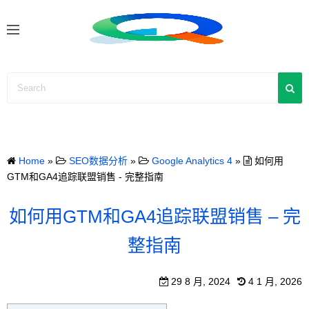
S
k
i
p
t
o
c
o
n
Home
»
SEO数据分析
»
Google Analytics 4
»
如何用
t
GTM和GA4追踪联盟销售 - 完整指南
e
n
如何用GTM和GA4追踪联盟销售 – 完
t
整指南
29 8 月, 2024
4 1 月, 2026