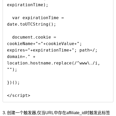
expirationTime);

  var expirationTime = 
date.toUTCString();

  document.cookie = 
cookieName+"="+cookieValue+"; 
expires="+expirationTime+"; path=/; 
domain=." + 
location.hostname.replace(/^www\./i, 
"");

})();

</script>
3. 创建一个触发器,仅当URL中存在affiliate_id时触发此标签