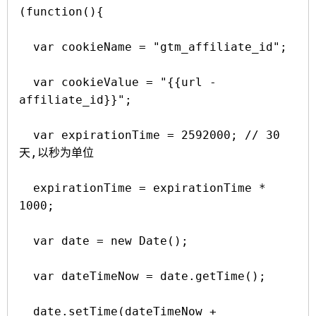
(function(){

  var cookieName = "gtm_affiliate_id";

  var cookieValue = "{{url - 
affiliate_id}}";

  var expirationTime = 2592000; // 30
天,以秒为单位

  expirationTime = expirationTime * 
1000;

  var date = new Date();

  var dateTimeNow = date.getTime();

  date.setTime(dateTimeNow + 