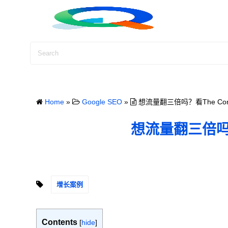
S
k
i
p
t
o
c
o
Home
»
Google SEO
»
想流量翻三倍吗？看The Cont
n
t
想流量翻三倍吗？看
e
n
t
增长案例
Contents
[
hide
]