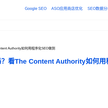
Google SEO
ASO应用商店优化
SEO数据分
Google Anal
Google Tag
Google Sea
ent Authority如何用程序化SEO做到
The Content Authority如