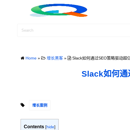
S
k
i
p
t
o
c
o
Home
»
增长黑客
»
Slack如何通过SEO策略驱动
n
t
Slack如
e
n
t
增长案例
Contents
[
hide
]