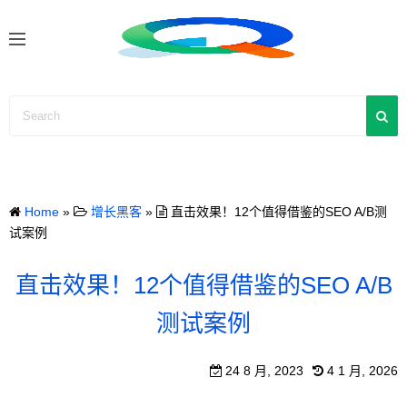
S
k
i
p
t
o
c
o
n
Home
»
增长黑客
»
直击效果！12个值得借鉴的SEO A/B测
t
试案例
e
n
直击效果！12个值得借鉴的SEO A/B
t
测试案例
24 8 月, 2023
4 1 月, 2026