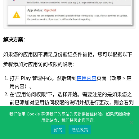
解决方案
：
如果您的应用因不满足身份验证条件被拒，您可以根据以下
步骤添加对应用访问权限的说明：
打开 Play 管理中心，然后转到
应用内容
页面（政策 > 应
用内容）。
在“应用访问权限”下，选择
开始
。需要注意的是如果您之
前已添加对应用访问权限的说明并想进行更改，则会看到
管理而不是开始，因此请选择“管理”。
我们使用 Cookie 确保我们的网站为您提供最佳体验。如果您继续使
点击
+
添加新说明
，并提供对访问权限的详细说明。如果
用此站点，我们将假定您同意。
您的登录机制有任何特殊之处（例如采用了动态密码、多
好的
隐私政策
重身份验证或登录界面包含 2 个以上字段），请通过“其他