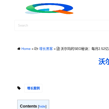
S
k
i
p
t
o
c
o
Home
»
增长黑客
»
沃尔玛的SEO秘诀：每月2.52
n
t
沃
e
n
t
增长案例
Contents
[
hide
]