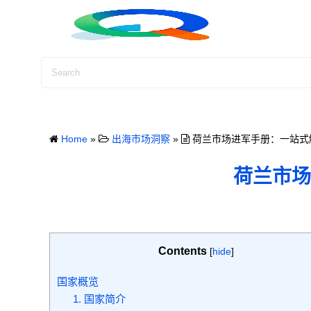
S
k
i
p
t
o
c
o
Home
»
出海市场洞察
»
荷兰市场进军手册：一站式
n
t
荷兰市场
e
n
t
Contents
[
hide
]
国家概览
1. 国家简介