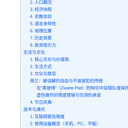
2. 人口概况
3. 经济快照
4. 宗教信仰
5. 语言多样性
6. 地理位置
7. 历史背景
8. 投资吸引力
生活与文化
1. 核心文化与价值观
2. 生活方式
3. 文化与禁忌
荷兰：被误解的自由与不容冒犯的传统
在“黑彼得”（Zwarte Piet）的辩论中站错队或保
虚伪做作的情感营销与空洞的承诺
4. 节日庆典
技术与通讯
1. 互联网普及程度
2. 使用设备概览（手机、PC、平板）