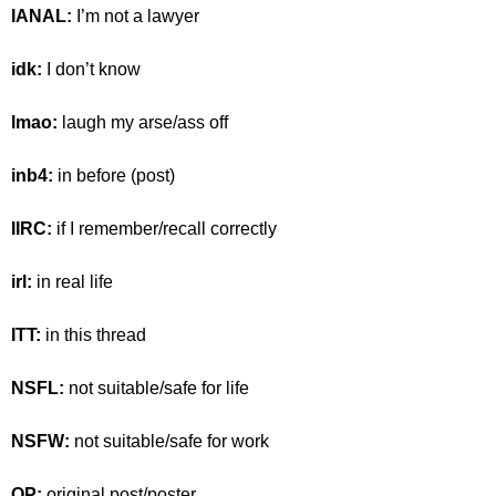
IANAL:
I’m not a lawyer
idk:
I don’t know
lmao:
laugh my arse/ass off
inb4:
in before (post)
IIRC:
if I remember/recall correctly
irl:
in real life
ITT:
in this thread
NSFL:
not suitable/safe for life
NSFW:
not suitable/safe for work
OP:
original post/poster